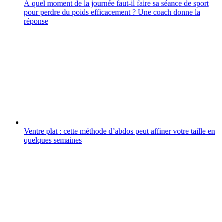
À quel moment de la journée faut-il faire sa séance de sport
pour perdre du poids efficacement ? Une coach donne la
réponse
Ventre plat : cette méthode d’abdos peut affiner votre taille en
quelques semaines