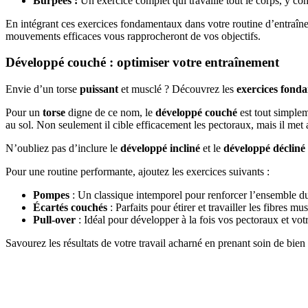
Burpees :
Un exercice complet qui travaille tout le corps, y com
En intégrant ces exercices fondamentaux dans votre routine d’entraînem
mouvements efficaces vous rapprocheront de vos objectifs.
Développé couché : optimiser votre entraînement
Envie d’un torse
puissant
et musclé ? Découvrez les
exercices fond
Pour un
torse
digne de ce nom, le
développé couché
est tout simplem
au sol. Non seulement il cible efficacement les pectoraux, mais il met au
N’oubliez pas d’inclure le
développé incliné
et le
développé décliné
Pour une routine performante, ajoutez les exercices suivants :
Pompes
: Un classique intemporel pour renforcer l’ensemble du
Écartés couchés
: Parfaits pour étirer et travailler les fibres m
Pull-over
: Idéal pour développer à la fois vos pectoraux et vot
Savourez les résultats de votre travail acharné en prenant soin de bien