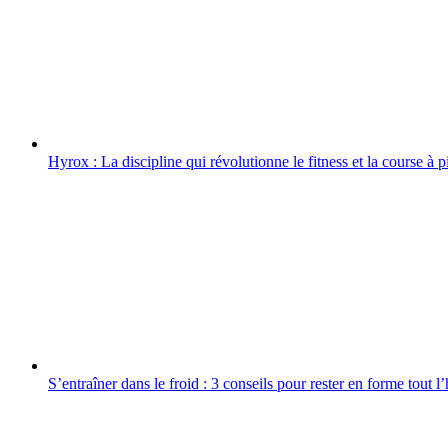
Hyrox : La discipline qui révolutionne le fitness et la course à p
S’entraîner dans le froid : 3 conseils pour rester en forme tout l