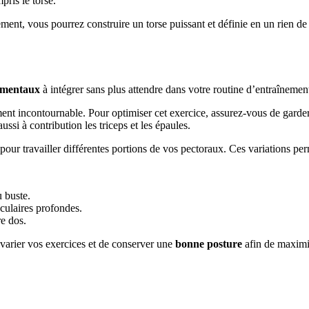
pris le torse.
ent, vous pourrez construire un torse puissant et définie en un rien de
amentaux
à intégrer sans plus attendre dans votre routine d’entraînemen
ent incontournable. Pour optimiser cet exercice, assurez-vous de garder
ssi à contribution les triceps et les épaules.
pour travailler différentes portions de vos pectoraux. Ces variations 
 buste.
usculaires profondes.
re dos.
 varier vos exercices et de conserver une
bonne posture
afin de maximis