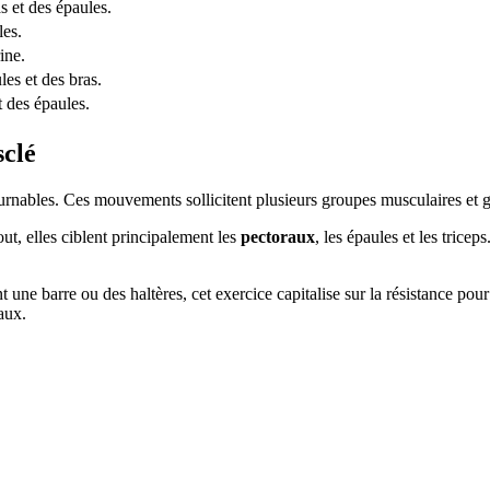
s et des épaules.
les.
rine.
es et des bras.
t des épaules.
clé
rnables. Ces mouvements sollicitent plusieurs groupes musculaires et gar
out, elles ciblent principalement les
pectoraux
, les épaules et les trice
ant une barre ou des haltères, cet exercice capitalise sur la résistance p
aux.