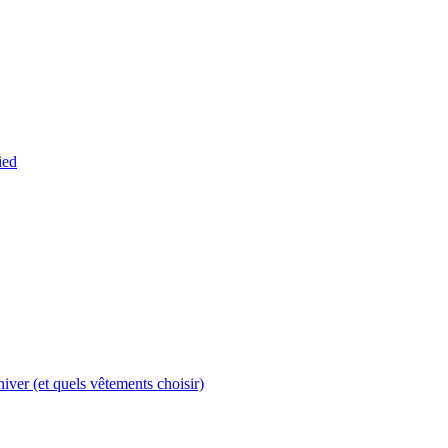
ied
’hiver (et quels vêtements choisir)