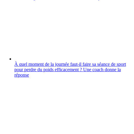
À quel moment de la journée faut-il faire sa séance de sport
pour perdre du poids efficacement ? Une coach donne la
réponse