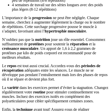
peu de répétitions (4-6 répétitions)
4 semaines de travail sur des séries longues avec des poids
plus légers (8-12 répétitions)
L’importance de la
progression
ne peut être négligée. Chaque
semaine, cherchez à augmenter légèrement la charge ou le nombre
de répétitions. Cette surchage progressive pousse le muscle à
s’adapter, favorisant ainsi l’
hypertrophie musculaire
.
N’oubliez pas que la
nutrition
joue un rôle essentiel. Consommez
suffisamment de
protéines
pour soutenir la
réparation
et la
croissance musculaire
. Un apport de 1,6 à 2,2 grammes de
protéines par kilo de poids corporel est recommandé pour de
meilleurs résultats.
Le
repos
est tout aussi crucial. Accordez-vous des
périodes de
récupération
adéquates entre les séances. Le muscle ne se
développe pas pendant l’entraînement mais lors des phases de repos
où il se répare et devient plus fort.
La
variété
dans les exercices permet d’éviter la stagnation. Changez
régulièrement votre
routine
pour stimuler continuellement vos
muscles. Incluez des exercices isolés en complément des
polyarticulaires pour cibler spécifiquement certaines zones.
Enfin, la
technique
avant tout! Assurez-vous de réaliser