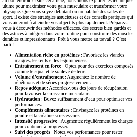
au bon endroit ! Dans cet article, nous allons explorer les techniques
ultime pour maximiser votre gain musculaire et transformer votre
physique. Que vous soyez débutant ou un habitué des salles de
sport, il existe des stratégies astucieuses et des conseils pratiques qui
vous aideront à atteindre vos objectifs plus rapidement. Préparez-
vous à découvrir des méthodes efficaces, des secrets bien gardés et
des astuces à intégrer dans votre routine pour construire des muscles
durables et impressionnants. Prêt à vous mettre au travail ? C’est
parti !
Alimentation riche en protéines
: Favorisez les viandes
maigres, les œufs et les légumineuses.
Entraînement en force
: Optez pour des exercices composés
comme le squat et le soulevé de terre.
Volume d’entraînement
: Augmentez le nombre de
répétitions et de séries progressivement.
Repos adéquat
: Accordez-vous des jours de récupération
pour favoriser la croissance musculaire.
Hydratation
: Buvez suffisamment d’eau pour optimiser vos
performances.
Compléments alimentaires
: Envisagez les protéines en
poudre et la créatine si nécessaire.
Intensité progressive
: Augmentez régulièrement les charges
pour continuer à progresser.
Suivi des progrès
: Notez vos performances pour rester