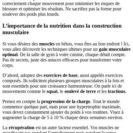
correctement chaque mouvement pour minimiser les risques de
blessure et optimiser les résultats. Ne sacrifiez pas la forme pour
soulever des poids plus lourds.
L’importance de la nutrition dans la construction
musculaire
Si vous désirez des
muscles
en béton, vous êtes au bon endroit ! Ici,
vous allez découvrir les techniques ultimes pour un
gain musculaire
optimal
. De la salle de gym à votre cuisine, chaque détail compte.
Pas de secrets, juste des astuces efficaces pour transformer votre
corps.
D’abord, adoptez des
exercices de base
, aussi appelés exercices
composés. Ils sollicitent plusieurs groupes musculaires à la fois et
sont essentiels pour une croissance harmonieuse. On parle ici de
mouvements comme le
squat
, le
soulevé de terre
et les
tractions
.
Prenez en compte la
progression de la charge
. Tout le monde
commence quelque part, mais pour une hypertrophie maximale,
vous devez constamment ajouter du poids à vos routines. Visez à
augmenter la charge de 5 à 10 % chaque deux semaines environ.
La
récupération
est un autre facteur essentiel. Vos muscles ne
grandissent pas pendant l’entraînement mais pendant le repos.