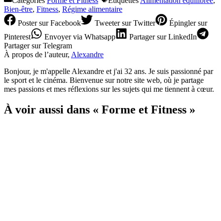
Catégories
Forme et Fitness
Étiquettes
Alimentation équilibrée
,
Bien-être
,
Fitness
,
Régime alimentaire
Poster
sur Facebook
Tweeter
sur Twitter
Épingler
sur
Pinterest
Envoyer
via Whatsapp
Partager
sur LinkedIn
Partager
sur Telegram
À propos de l’auteur,
Alexandre
Bonjour, je m'appelle Alexandre et j'ai 32 ans. Je suis passionné par
le sport et le cinéma. Bienvenue sur notre site web, où je partage
mes passions et mes réflexions sur les sujets qui me tiennent à cœur.
À voir aussi dans « Forme et Fitness »