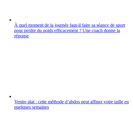
À quel moment de la journée faut-il faire sa séance de sport
pour perdre du poids efficacement ? Une coach donne la
réponse
Ventre plat : cette méthode d’abdos peut affiner votre taille en
quelques semaines