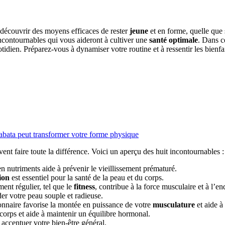
 découvrir des moyens efficaces de rester
jeune
et en forme, quelle que 
s incontournables qui vous aideront à cultiver une
santé optimale
. Dans c
tidien. Préparez-vous à dynamiser votre routine et à ressentir les bienfai
bata peut transformer votre forme physique
vent faire toute la différence. Voici un aperçu des huit incontournables :
n nutriments aide à prévenir le vieillissement prématuré.
ion
est essentiel pour la santé de la peau et du corps.
ent régulier, tel que le
fitness
, contribue à la force musculaire et à l’e
der votre peau souple et radieuse.
onnaire favorise la montée en puissance de votre
musculature
et aide à
orps et aide à maintenir un équilibre hormonal.
ccentuer votre bien-être général.