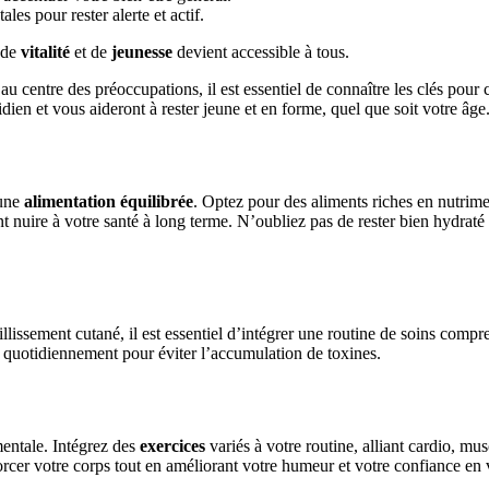
es pour rester alerte et actif.
e de
vitalité
et de
jeunesse
devient accessible à tous.
u centre des préoccupations, il est essentiel de connaître les clés pour c
ien et vous aideront à rester jeune et en forme, quel que soit votre âge.
 une
alimentation équilibrée
. Optez pour des aliments riches en nutriment
nt nuire à votre santé à long terme. N’oubliez pas de rester bien hydraté 
ieillissement cutané, il est essentiel d’intégrer une routine de soins comp
ge quotidiennement pour éviter l’accumulation de toxines.
mentale. Intégrez des
exercices
variés à votre routine, alliant cardio, musc
cer votre corps tout en améliorant votre humeur et votre confiance en 