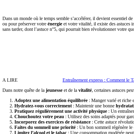
Dans un monde où le temps semble s’accélérer, il devient essentiel de
ou pour préserver votre
énergie
et votre vitalité, il existe des astuce
sans tarder, dont l’astuce n°5, qui pourrait bien révolutionner votre quo
A LIRE
Entraînement express : Comment le Ta
Dans notre quête de la
jeunesse
et de la
vitalité
, certaines astuces peu
Adoptez une alimentation équilibrée
: Manger varié et riche e
Hydratez-vous correctement
: Maintenir une bonne
hydratat
Pratiquez régulièrement une activité physique
: Un entraînem
Chouchoutez votre peau
: Utilisez des soins adaptés pour gar
Incorporez des exercices de résistance
: Cette astuce révoluti
Faites du sommeil une priorité
: Un bon sommeil régénère le c
Limitez l’alcool et le tabac
: Une consommation modérée peut a