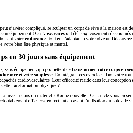
peut s’avérer compliqué, se sculpter un corps de rêve à la maison est 
aucun équipement ! Ces
7 exercices
ont été soigneusement sélectionnés no
imisent votre
endurance
, tout en s’adaptant à votre niveau. Découvre
de votre bien-être physique et mental.
rps en 30 jours sans équipement
us, sans équipement, qui promettent de
transformer votre corps en se
ndurance
et votre
souplesse
. En intégrant ces exercices dans votre rou
apacités cardiovasculaires. Leur efficacité réside dans leur conception à
de cette transformation physique ?
 à investir dans du matériel ? Bonne nouvelle ! Cet article vous présen
 redoutablement efficaces, en mettant en avant l’utilisation du poids 