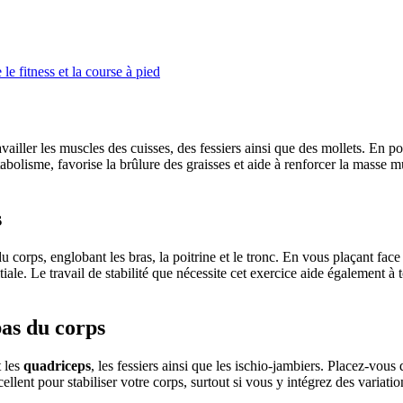
le fitness et la course à pied
availler les muscles des cuisses, des fessiers ainsi que des mollets. En pos
bolisme, favorise la brûlure des graisses et aide à renforcer la masse mu
s
corps, englobant les bras, la poitrine et le tronc. En vous plaçant face
itiale. Le travail de stabilité que nécessite cet exercice aide également 
bas du corps
t les
quadriceps
, les fessiers ainsi que les ischio-jambiers. Placez-vous
xcellent pour stabiliser votre corps, surtout si vous y intégrez des variat