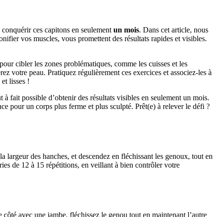
 de conquérir ces capitons en seulement
un mois
. Dans cet article, nous
nifier vos muscles, vous promettent des résultats rapides et visibles.
ur cibler les zones problématiques, comme les cuisses et les
erez votre peau. Pratiquez régulièrement ces exercices et associez-les à
et lisses !
t à fait possible d’obtenir des résultats visibles en seulement un mois.
e pour un corps plus ferme et plus sculpté. Prêt(e) à relever le défi ?
 la largeur des hanches, et descendez en fléchissant les genoux, tout en
es de 12 à 15 répétitions, en veillant à bien contrôler votre
le côté avec une jambe, fléchissez le genou tout en maintenant l’autre