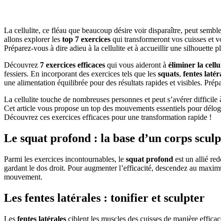
La cellulite, ce fléau que beaucoup désire voir disparaître, peut semble
allons explorer les
top 7 exercices
qui transformeront vos cuisses et vo
Préparez-vous à dire adieu à la cellulite et à accueillir une silhouette pl
Découvrez
7 exercices efficaces
qui vous aideront à
éliminer la cellu
fessiers. En incorporant des exercices tels que les
squats
,
fentes latér
une alimentation équilibrée pour des résultats rapides et visibles. Prépar
La cellulite touche de nombreuses personnes et peut s’avérer difficile à
Cet article vous propose un top des mouvements essentiels pour déloger 
Découvrez ces exercices efficaces pour une transformation rapide !
Le squat profond : la base d’un corps sculp
Parmi les exercices incontournables, le
squat profond
est un allié re
gardant le dos droit. Pour augmenter l’efficacité, descendez au maximum
mouvement.
Les fentes latérales : tonifier et sculpter
Les
fentes latérales
ciblent les muscles des cuisses de manière efficace