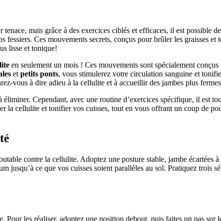
r tenace, mais grâce à des exercices ciblés et efficaces, il est possible
s fessiers. Ces mouvements secrets, conçus pour brûler les graisses et to
us lisse et tonique!
lite
en seulement un mois ! Ces mouvements sont spécialement conçus po
ales
et
petits ponts
, vous stimulerez votre circulation sanguine et tonifi
ez-vous à dire adieu à la cellulite et à accueillir des jambes plus fermes 
 éliminer. Cependant, avec une routine d’exercices spécifique, il est tou
la cellulite et tonifier vos cuisses, tout en vous offrant un coup de pouc
té
doutable contre la cellulite. Adoptez une posture stable, jambe écartées à
 jusqu’à ce que vos cuisses soient parallèles au sol. Pratiquez trois séri
. Pour les réaliser, adoptez une position debout, puis faites un pas sur 