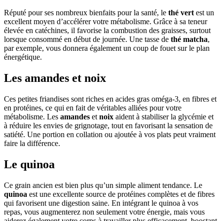
Réputé pour ses nombreux bienfaits pour la santé, le
thé vert
est un
excellent moyen d’accélérer votre métabolisme. Grâce à sa teneur
élevée en catéchines, il favorise la combustion des graisses, surtout
lorsque consommé en début de journée. Une tasse de
thé matcha
,
par exemple, vous donnera également un coup de fouet sur le plan
énergétique.
Les amandes et noix
Ces petites friandises sont riches en acides gras oméga-3, en fibres et
en protéines, ce qui en fait de véritables alliées pour votre
métabolisme. Les
amandes
et
noix
aident à stabiliser la glycémie et
à réduire les envies de grignotage, tout en favorisant la sensation de
satiété. Une portion en collation ou ajoutée à vos plats peut vraiment
faire la différence.
Le quinoa
Ce grain ancien est bien plus qu’un simple aliment tendance. Le
quinoa
est une excellente source de protéines complètes et de fibres
qui favorisent une digestion saine. En intégrant le quinoa à vos
repas, vous augmenterez non seulement votre énergie, mais vous
aiderez également votre corps à travailler plus efficacement, boostant