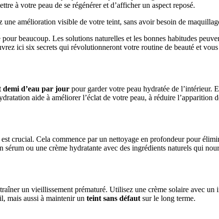
tre à votre peau de se régénérer et d’afficher un aspect reposé.
z une amélioration visible de votre teint, sans avoir besoin de maquillag
 pour beaucoup. Les solutions naturelles et les bonnes habitudes peuven
ez ici six secrets qui révolutionneront votre routine de beauté et vous fe
et demi d’eau par jour
pour garder votre peau hydratée de l’intérieur. E
atation aide à améliorer l’éclat de votre peau, à réduire l’apparition de
 est crucial. Cela commence par un nettoyage en profondeur pour élimine
un sérum ou une crème hydratante avec des ingrédients naturels qui nour
aîner un vieillissement prématuré. Utilisez une crème solaire avec un 
l, mais aussi à maintenir un
teint sans défaut
sur le long terme.