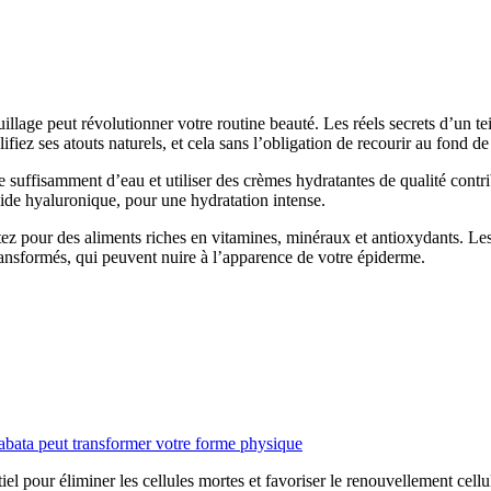
llage peut révolutionner votre routine beauté. Les réels secrets d’un tei
iez ses atouts naturels, et cela sans l’obligation de recourir au fond de 
 suffisamment d’eau et utiliser des crèmes hydratantes de qualité contr
acide hyaluronique, pour une hydratation intense.
ez pour des aliments riches en vitamines, minéraux et antioxydants. Les f
transformés, qui peuvent nuire à l’apparence de votre épiderme.
bata peut transformer votre forme physique
iel pour éliminer les cellules mortes et favoriser le renouvellement cellu