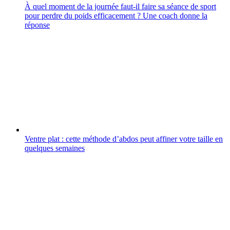
À quel moment de la journée faut-il faire sa séance de sport
pour perdre du poids efficacement ? Une coach donne la
réponse
Ventre plat : cette méthode d’abdos peut affiner votre taille en
quelques semaines