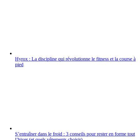
Hyrox : La discipline qui révolutionne le fitness et la course à
pied
S’entraîner dans le froid : 3 conseils pour rester en forme tout
l’hiver (et quels vêtements choisir)