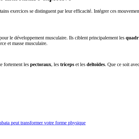
rtains exercices se distinguent par leur efficacité. Intégrer ces mouveme
 pour le développement musculaire. Ils ciblent principalement les
quadr
force et masse musculaire.
te fortement les
pectoraux
, les
triceps
et les
deltoïdes
. Que ce soit ave
bata peut transformer votre forme physique