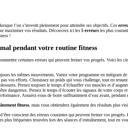
lorsque l’on s’investit pleinement pour atteindre ses objectifs. Ces
erre
our maximiser vos résultats. Découvrez ici les
5 erreurs
les plus couran
tness !
mal pendant votre routine fitness
e commettre certaines erreurs qui peuvent freiner vos progrès. Voici les c
ujours les mêmes mouvements. Variez votre programme en intégrant de no
e pas vos efforts. Choisissez un poids qui vous challenge, tout en restan
s blessures. Prenez toujours le temps d’échauffer vos muscles et d’aug
 être dangereux. Prenez le temps d’écouter les signaux de votre corps et a
performance. Assurez-vous de boire suffisamment d’eau avant, pendant e
înement fitness
, mais vous obtiendrez également des résultats plus visi
l d’être conscient des erreurs courantes qui peuvent freiner vos progrès. 
les plus fréquentes trouvées lors des séances d’entraînement, tout en vous