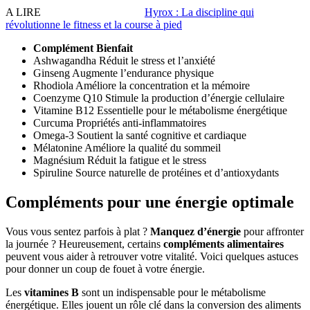
A LIRE
Hyrox : La discipline qui
révolutionne le fitness et la course à pied
Complément
Bienfait
Ashwagandha
Réduit le stress et l’anxiété
Ginseng
Augmente l’endurance physique
Rhodiola
Améliore la concentration et la mémoire
Coenzyme Q10
Stimule la production d’énergie cellulaire
Vitamine B12
Essentielle pour le métabolisme énergétique
Curcuma
Propriétés anti-inflammatoires
Omega-3
Soutient la santé cognitive et cardiaque
Mélatonine
Améliore la qualité du sommeil
Magnésium
Réduit la fatigue et le stress
Spiruline
Source naturelle de protéines et d’antioxydants
Compléments pour une énergie optimale
Vous vous sentez parfois à plat ?
Manquez d’énergie
pour affronter
la journée ? Heureusement, certains
compléments alimentaires
peuvent vous aider à retrouver votre vitalité. Voici quelques astuces
pour donner un coup de fouet à votre énergie.
Les
vitamines B
sont un indispensable pour le métabolisme
énergétique. Elles jouent un rôle clé dans la conversion des aliments