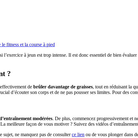
le fitness et la course à pied
 si l’exercice à jeun est trop intense. Il est donc essentiel de bien éval
nt ?
 effectivement de
brûler davantage de graisses
, tout en réduisant la 
rucial d’écouter son corps et de ne pas pousser ses limites. Pour des con
 d’entraînement modérées
. De plus, commencez progressivement et ne
és. La meilleure façon de vous motiver ? Suivez des vidéos d’entraîneme
ce sujet, ne manquez pas de consulter
ce lien
ou de vous plonger dans de