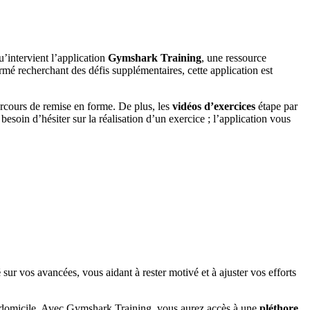
u’intervient l’application
Gymshark Training
, une ressource
rmé recherchant des défis supplémentaires, cette application est
parcours de remise en forme. De plus, les
vidéos d’exercices
étape par
soin d’hésiter sur la réalisation d’un exercice ; l’application vous
é
sur vos avancées, vous aidant à rester motivé et à ajuster vos efforts
s à domicile. Avec Gymshark Training, vous aurez accès à une
pléthore