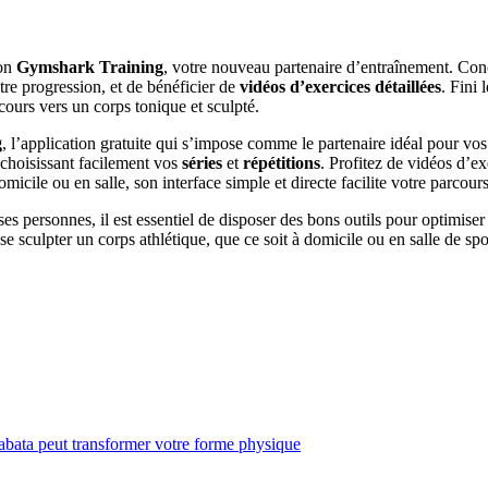
ion
Gymshark Training
, votre nouveau partenaire d’entraînement. Conç
otre progression, et de bénéficier de
vidéos d’exercices détaillées
. Fini 
urs vers un corps tonique et sculpté.
g
, l’application gratuite qui s’impose comme le partenaire idéal pour vo
choisissant facilement vos
séries
et
répétitions
. Profitez de vidéos d’ex
icile ou en salle, son interface simple et directe facilite votre parcours
s personnes, il est essentiel de disposer des bons outils pour optimise
 sculpter un corps athlétique, que ce soit à domicile ou en salle de sp
bata peut transformer votre forme physique