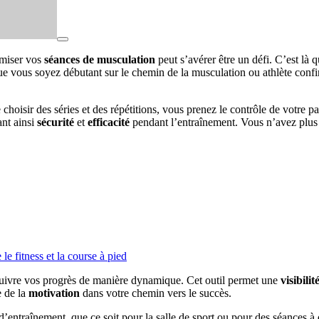
miser vos
séances de musculation
peut s’avérer être un défi. C’est là q
Que vous soyez débutant sur le chemin de la musculation ou athlète confi
e choisir des séries et des répétitions, vous prenez le contrôle de votre 
ant ainsi
sécurité
et
efficacité
pendant l’entraînement. Vous n’avez plus be
le fitness et la course à pied
 suivre vos progrès de manière dynamique. Cet outil permet une
visibilit
e de la
motivation
dans votre chemin vers le succès.
 d’entraînement, que ce soit pour la salle de sport ou pour des séance