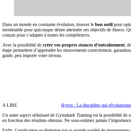
Dans un monde en constante évolution, trouver le
bon outil
pour opti
inestimable pour quiconque désire atteindre ses objectifs de fitness. 
conçue pour s’adapter à toutes les compétences.
Avec la possibilité de
créer vos propres séances d’entraînement
, d
étape permettent d’apprendre les mouvements correctement, garantiss
guide, peu importe votre niveau.
A LIRE
Hyrox : La discipline qui révolutionne 
Un autre aspect séduisant de Gymshark Training est la possibilité de
en fonction des résultats obtenus. Ne sous-estimez jamais l’importanc
Enfin, l’application se distingue par sa grande variété de programmes