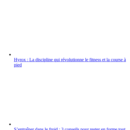
Hyrox : La discipline qui révolutionne le fitness et la course à
pied
S’entraîner dans le froid : 3 conseils pour rester en forme tout