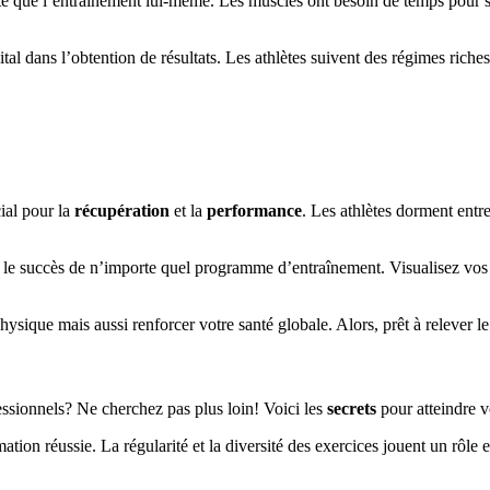
te que l’entraînement lui-même. Les muscles ont besoin de temps pour se
tal dans l’obtention de résultats. Les athlètes suivent des régimes riche
ial pour la
récupération
et la
performance
. Les athlètes dorment entre
le succès de n’importe quel programme d’entraînement. Visualisez vos ob
ysique mais aussi renforcer votre santé globale. Alors, prêt à relever le
essionnels? Ne cherchez pas plus loin! Voici les
secrets
pour atteindre v
ation réussie. La régularité et la diversité des exercices jouent un rôle 