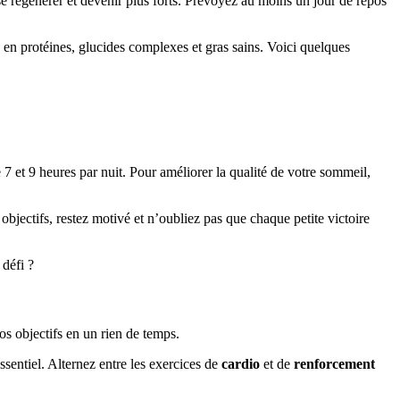
 régénérer et devenir plus forts. Prévoyez au moins un jour de repos
s en protéines, glucides complexes et gras sains. Voici quelques
 7 et 9 heures par nuit. Pour améliorer la qualité de votre sommeil,
jectifs, restez motivé et n’oubliez pas que chaque petite victoire
 défi ?
os objectifs en un rien de temps.
essentiel. Alternez entre les exercices de
cardio
et de
renforcement