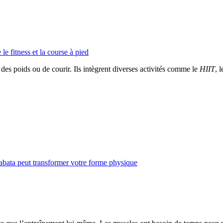
le fitness et la course à pied
des poids ou de courir. Ils intègrent diverses activités comme le
HIIT
, 
bata peut transformer votre forme physique