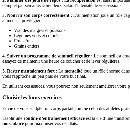
2. Planifier des jours de repos :
La
récupération
est aussi importan
complet par semaine, voire deux, selon l’intensité de vos sessions.
3. Nourrir son corps correctement :
L’alimentation joue un rôle capi
aliments à privilégier :
Viandes maigres et poissons
Légumes verts et colorés
Fruits frais
Grains entiers
4. Suivre un programme de sommeil régulier :
Le sommeil est cruc
essayez de maintenir une heure de coucher et de lever régulières.
5. Rester mentalement fort :
La
mentalité
joue un rôle énorme dans 
vous rapproche un peu plus de votre but final.
En utilisant ces astuces, vous pourrez non seulement améliorer votre ph
Choisir les bons exercices
Envie de vous sculpter un corps parfait comme celui des athlètes prof
Établir une
routine d’entraînement efficace
est la clé d’une transform
musculaire
pour maximiser vos résultats.