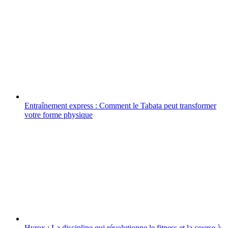
Entraînement express : Comment le Tabata peut transformer
votre forme physique
Hyrox : La discipline qui révolutionne le fitness et la course à