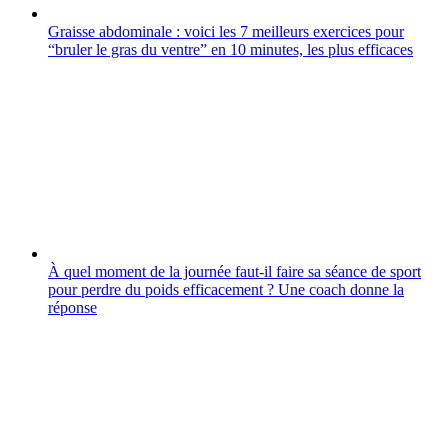
Graisse abdominale : voici les 7 meilleurs exercices pour
“bruler le gras du ventre” en 10 minutes, les plus efficaces
À quel moment de la journée faut-il faire sa séance de sport
pour perdre du poids efficacement ? Une coach donne la
réponse