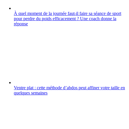
À quel moment de la journée faut-il faire sa séance de sport
pour perdre du poids efficacement ? Une coach donne la
réponse
Ventre plat : cette méthode d’abdos peut affiner votre taille en
quelques semaines