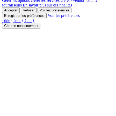
Gérer les options
Gérer les services
Gérer {vendor_count}
fournisseurs
En savoir plus sur ces finalités
Accepter
Refuser
Voir les préférences
Voir les préférences
Enregistrer les préférences
{title}
{title}
{title}
Gérer le consentement