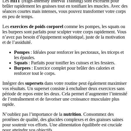
Les
HIIT
(High-Intensity Interval Training) sont excellent pour
brûler rapidement les graisses tout en tonifiant les muscles. Avec des
séances courtes mais intenses, vous pouvez transformer votre corps
en peu de temps.
Les
exercices de poids corporel
comme les pompes, les squats ou
les burpees sont parfaits pour sculpter votre corps rapidement. Vous
n’avez pas besoin d’équipement sophistiqué, juste de la motivation
et de l’assiduité.
Pompes
: Idéales pour renforcer les pectoraux, les triceps et
les épaules.
Squats
: Parfaits pour tonifier les cuisses et les fessiers.
Burpees
: Exercice complet pour brûler des calories et
renforcer tout le corps.
Intégrer des
supersets
dans votre routine peut également maximiser
vos résultats. Un superset consiste à enchaîner deux exercices sans
période de repos entre les deux. Cela permet d’augmenter l’intensité
de l’entraînement et de favoriser une croissance musculaire plus
rapide.
N’oubliez pas l’importance de la
nutrition
. Consommez des
protéines de qualité, des glucides complexes et des graisses saines
pour soutenir vos efforts. Une alimentation équilibrée est cruciale
pour atteindre vos objectifs.