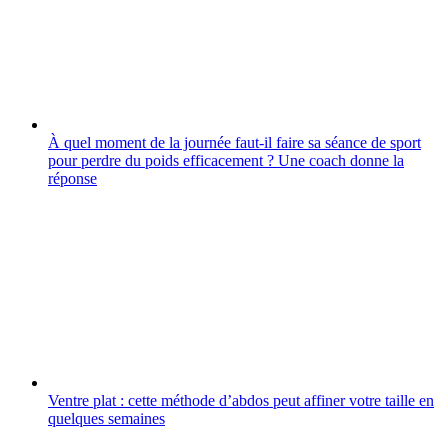
À quel moment de la journée faut-il faire sa séance de sport
pour perdre du poids efficacement ? Une coach donne la
réponse
Ventre plat : cette méthode d’abdos peut affiner votre taille en
quelques semaines