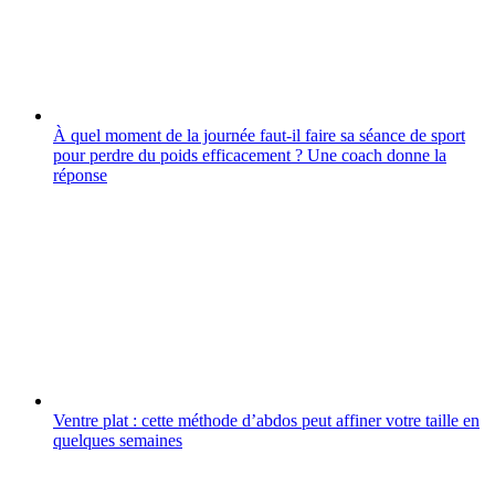
À quel moment de la journée faut-il faire sa séance de sport
pour perdre du poids efficacement ? Une coach donne la
réponse
Ventre plat : cette méthode d’abdos peut affiner votre taille en
quelques semaines