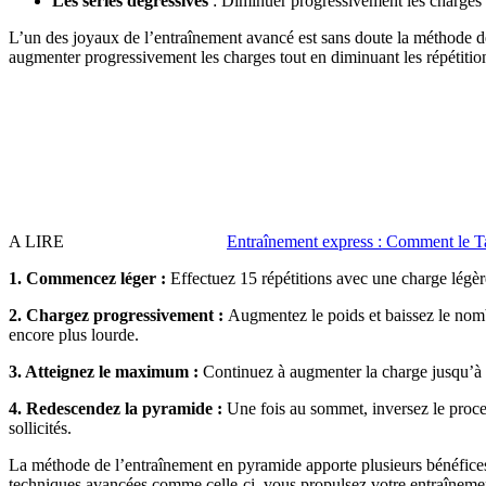
Les séries dégressives
: Diminuer progressivement les charges 
L’un des joyaux de l’entraînement avancé est sans doute la méthode d
augmenter progressivement les charges tout en diminuant les répétitio
A LIRE
Entraînement express : Comment le Ta
1. Commencez léger :
Effectuez 15 répétitions avec une charge légèr
2. Chargez progressivement :
Augmentez le poids et baissez le nomb
encore plus lourde.
3. Atteignez le maximum :
Continuez à augmenter la charge jusqu’à e
4. Redescendez la pyramide :
Une fois au sommet, inversez le proces
sollicités.
La méthode de l’entraînement en pyramide apporte plusieurs bénéfices,
techniques avancées comme celle-ci, vous propulsez votre entraînemen