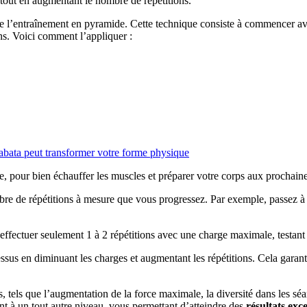
tout en augmentant le nombre de répétitions.
e l’entraînement en pyramide. Cette technique consiste à commencer ave
ns. Voici comment l’appliquer :
bata peut transformer votre forme physique
e, pour bien échauffer les muscles et préparer votre corps aux prochaine
re de répétitions à mesure que vous progressez. Par exemple, passez à 
ffectuer seulement 1 à 2 répétitions avec une charge maximale, testant
sus en diminuant les charges et augmentant les répétitions. Cela garanti
 tels que l’augmentation de la force maximale, la diversité dans les séa
t à un tout autre niveau, vous permettant d’atteindre des
résultats exc