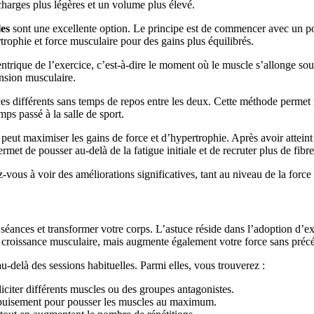
charges plus légères et un volume plus élevé.
les
sont une excellente option. Le principe est de commencer avec un po
rophie et force musculaire pour des gains plus équilibrés.
entrique de l’exercice, c’est-à-dire le moment où le muscle s’allonge s
nsion musculaire.
es différents sans temps de repos entre les deux. Cette méthode permet 
mps passé à la salle de sport.
peut maximiser les gains de force et d’hypertrophie. Après avoir attei
met de pousser au-delà de la fatigue initiale et de recruter plus de fibr
ous à voir des améliorations significatives, tant au niveau de la force
éances et transformer votre corps. L’astuce réside dans l’adoption d’e
 croissance musculaire, mais augmente également votre force sans préc
-delà des sessions habituelles. Parmi elles, vous trouverez :
iciter différents muscles ou des groupes antagonistes.
’épuisement pour pousser les muscles au maximum.