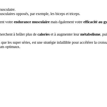
usculaire.
culaires opposés, par exemple, les biceps et triceps.
ent votre
endurance musculaire
mais également votre
efficacité au 
herchent à brûler plus de
calories
et à augmenter leur
métabolisme
, pu
que les super séries, est une stratégie infaillible pour accélérer la cro
tats optimaux.