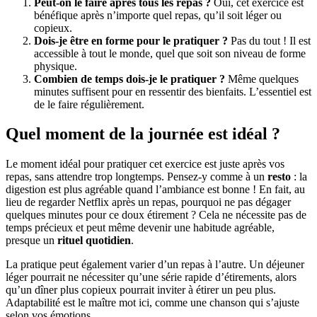
Peut-on le faire après tous les repas ?
Oui, cet exercice est
bénéfique après n’importe quel repas, qu’il soit léger ou
copieux.
Dois-je être en forme pour le pratiquer ?
Pas du tout ! Il est
accessible à tout le monde, quel que soit son niveau de forme
physique.
Combien de temps dois-je le pratiquer ?
Même quelques
minutes suffisent pour en ressentir des bienfaits. L’essentiel est
de le faire régulièrement.
Quel moment de la journée est idéal ?
Le moment idéal pour pratiquer cet exercice est juste après vos
repas, sans attendre trop longtemps. Pensez-y comme à un
resto
: la
digestion est plus agréable quand l’ambiance est bonne ! En fait, au
lieu de regarder Netflix après un repas, pourquoi ne pas dégager
quelques minutes pour ce doux étirement ? Cela ne nécessite pas de
temps précieux et peut même devenir une habitude agréable,
presque un
rituel quotidien
.
La pratique peut également varier d’un repas à l’autre. Un déjeuner
léger pourrait ne nécessiter qu’une série rapide d’étirements, alors
qu’un dîner plus copieux pourrait inviter à étirer un peu plus.
Adaptabilité est le maître mot ici, comme une chanson qui s’ajuste
selon vos émotions.