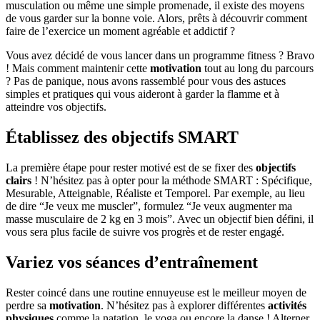
musculation ou même une simple promenade, il existe des moyens
de vous garder sur la bonne voie. Alors, prêts à découvrir comment
faire de l’exercice un moment agréable et addictif ?
Vous avez décidé de vous lancer dans un programme fitness ? Bravo
! Mais comment maintenir cette
motivation
tout au long du parcours
? Pas de panique, nous avons rassemblé pour vous des astuces
simples et pratiques qui vous aideront à garder la flamme et à
atteindre vos objectifs.
Établissez des objectifs SMART
La première étape pour rester motivé est de se fixer des
objectifs
clairs
! N’hésitez pas à opter pour la méthode SMART : Spécifique,
Mesurable, Atteignable, Réaliste et Temporel. Par exemple, au lieu
de dire “Je veux me muscler”, formulez “Je veux augmenter ma
masse musculaire de 2 kg en 3 mois”. Avec un objectif bien défini, il
vous sera plus facile de suivre vos progrès et de rester engagé.
Variez vos séances d’entraînement
Rester coincé dans une routine ennuyeuse est le meilleur moyen de
perdre sa
motivation
. N’hésitez pas à explorer différentes
activités
physiques
comme la natation, le yoga ou encore la danse ! Alterner