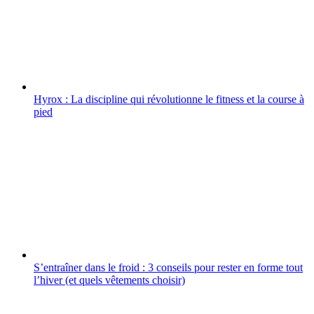
Hyrox : La discipline qui révolutionne le fitness et la course à
pied
S’entraîner dans le froid : 3 conseils pour rester en forme tout
l’hiver (et quels vêtements choisir)